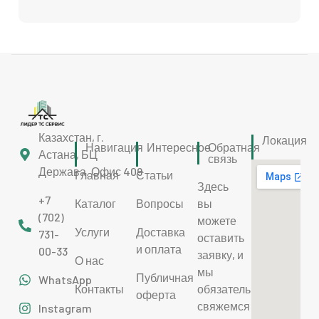
Казахстан, г.
Локация
Навигация
Интересное
Обратная
Астана, БЦ
связь
Держава. Офис 409
Главная
Статьи
Здесь
+7
Каталог
Вопросы
вы
(702)
можете
Услуги
Доставка
731-
оставить
и оплата
00-33
заявку, и
О нас
мы
Публичная
WhatsApp
Контакты
обязательно
оферта
свяжемся
Instagram