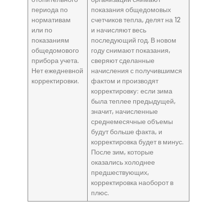
периода по
показания общедомовых
нормативам
счетчиков тепла, делят на 12
или по
и начисляют весь
показаниям
последующий год. В новом
общедомового
году снимают показания,
прибора учета.
сверяют сделанные
Нет ежедневной
начисления с получившимся
корректировки.
фактом и производят
корректировку: если зима
была теплее предыдущей,
значит, начисленные
среднемесячные объемы
будут больше факта, и
корректировка будет в минус.
После зим, которые
оказались холоднее
предшествующих,
корректировка наоборот в
плюс.