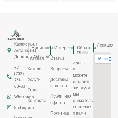
Казахстан, г.
Локация
Навигация
Интересное
Обратная
Астана, БЦ
связь
Держава. Офис 409
Главная
Статьи
Здесь
+7
Каталог
Вопросы
вы
(702)
можете
Услуги
Доставка
731-
оставить
и оплата
00-33
заявку, и
О нас
мы
Публичная
WhatsApp
Контакты
обязательно
оферта
свяжемся
Instagram
Политика
с вами
leader-ts-