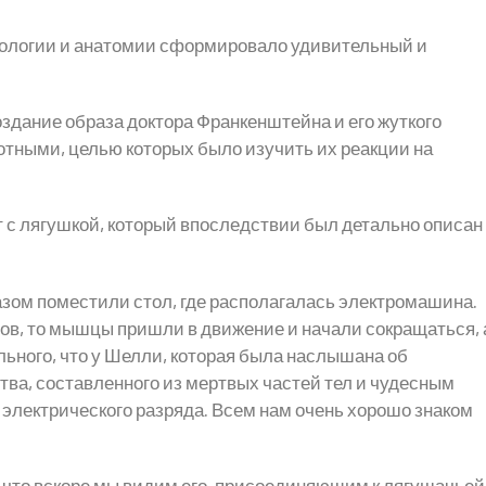
ологии и анатомии сформировало удивительный и
здание образа доктора Франкенштейна и его жуткого
отными, целью которых было изучить их реакции на
 с лягушкой, который впоследствии был детально описан
зом поместили стол, где располагалась электромашина.
ов, то мышцы пришли в движение и начали сокращаться, 
льного, что у Шелли, которая была наслышана об
тва, составленного из мертвых частей тел и чудесным
электрического разряда. Всем нам очень хорошо знаком
 что вскоре мы видим его, присоединяющим к лягушачьей