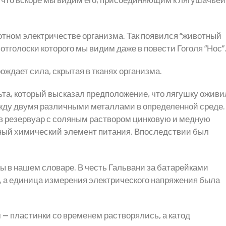
тном электричестве организма. Так появился “животный
отголоски которого мы видим даже в повести Гоголя “Нос”
ждает сила, скрытая в тканях организма.
та, который высказал предположение, что лягушку оживи
ежду двумя различными металлами в определенной среде.
в резервуар с соляным раствором цинковую и медную
мный химический элемент питания. Впоследствии был
ы в нашем словаре. В честь Гальвани за батарейками
, а единица измерения электрического напряжения была
— пластинки со временем растворялись, а катод