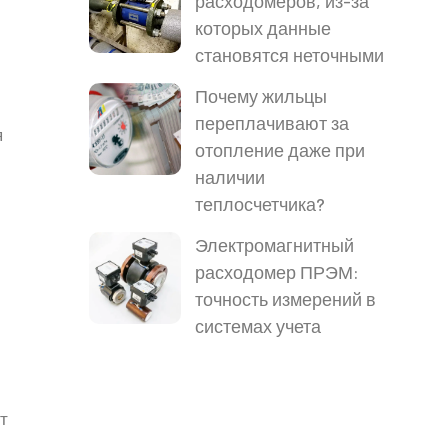
расходомеров, из-за
которых данные
становятся неточными
Почему жильцы
переплачивают за
я
отопление даже при
наличии
теплосчетчика?
Электромагнитный
расходомер ПРЭМ:
точность измерений в
системах учета
т