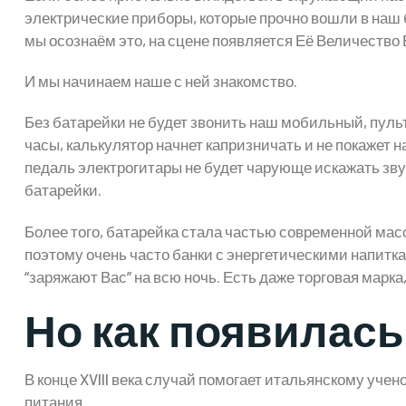
электрические приборы, которые прочно вошли в наш
мы осознаём это, на сцене появляется Её Величество 
И мы начинаем наше с ней знакомство.
Без батарейки не будет звонить наш мобильный, пульт
часы, калькулятор начнет капризничать и не покажет 
педаль электрогитары не будет чарующе искажать зву
батарейки.
Более того, батарейка стала частью современной мас
поэтому очень часто банки с энергетическими напитк
“заряжают Вас” на всю ночь. Есть даже торговая марка,
Но как появилась
В конце XVIII века случай помогает итальянскому уч
питания.