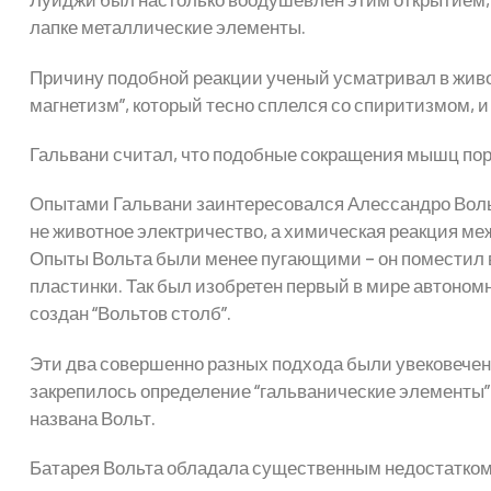
лапке металлические элементы.
Причину подобной реакции ученый усматривал в живо
магнетизм”, который тесно сплелся со спиритизмом, и 
Гальвани считал, что подобные сокращения мышц поро
Опытами Гальвани заинтересовался Алессандро Воль
не животное электричество, а химическая реакция м
Опыты Вольта были менее пугающими – он поместил 
пластинки. Так был изобретен первый в мире автоно
создан “Вольтов столб”.
Эти два совершенно разных подхода были увековечен
закрепилось определение “гальванические элементы”
названа Вольт.
Батарея Вольта обладала существенным недостатком 