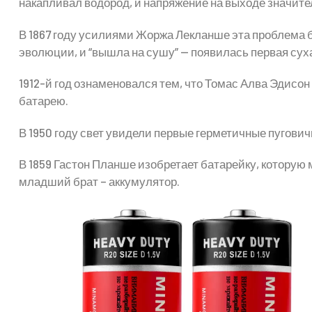
накапливал водород, и напряжение на выходе значит
В 1867 году усилиями Жоржа Лекланше эта проблема 
эволюции, и “вышла на сушу” — появилась первая сух
1912-й год ознаменовался тем, что Томас Алва Эдисо
батарею.
В 1950 году свет увидели первые герметичные пугови
В 1859 Гастон Планше изобретает батарейку, которую 
младший брат – аккумулятор.