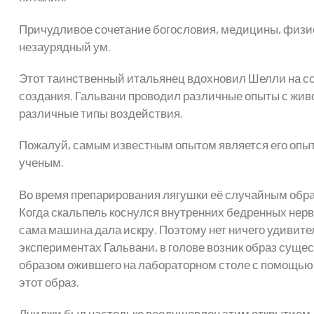
Причудливое сочетание богословия, медицины, физи
незаурядный ум.
Этот таинственный итальянец вдохновил Шелли на со
создания. Гальвани проводил различные опыты с жив
различные типы воздействия.
Пожалуй, самым известным опытом является его опыт
ученым.
Во время препарирования лягушки её случайным обра
Когда скальпель коснулся внутренних бедренных нерв
сама машина дала искру. Поэтому нет ничего удивите
экспериментах Гальвани, в голове возник образ сущес
образом ожившего на лабораторном столе с помощью 
этот образ.
Луиджи был настолько воодушевлен этим открытием,