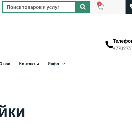
0
Телефо
+770273
О нас
Контакты
Инфо
йки