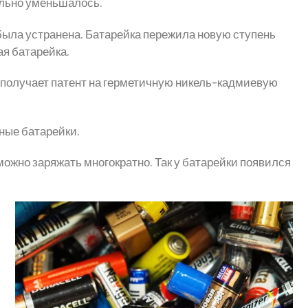
ельно уменьшалось.
была устранена. Батарейка пережила новую ступень
ая батарейка.
н получает патент на герметичную никель-кадмиевую
чные батарейки.
можно заряжать многократно. Так у батарейки появился